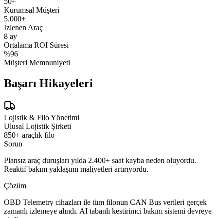
50+
Kurumsal Müşteri
5.000+
İzlenen Araç
8 ay
Ortalama ROI Süresi
%96
Müşteri Memnuniyeti
Başarı Hikayeleri
Lojistik & Filo Yönetimi
Ulusal Lojistik Şirketi
850+ araçlık filo
Sorun
Plansız araç duruşları yılda 2.400+ saat kayba neden oluyordu.
Reaktif bakım yaklaşımı maliyetleri artırıyordu.
Çözüm
OBD Telemetry cihazları ile tüm filonun CAN Bus verileri gerçek
zamanlı izlemeye alındı. AI tabanlı kestirimci bakım sistemi devreye