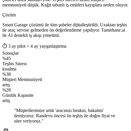
memnuniyeti düşük. Kağıt tabanlı iş emirleri kayıplara neden oluyor.
Çözüm
Smart Garage çözümü ile tüm şubeler dijitalleştirildi. Uzaktan teşhis
ile araç servise gelmeden ön değerlendirme yapılıyor. Tamirhane.ai
ile AI destekli iş akışı yönetimi.
⏱
3 ay pilot + 4 ay yaygınlaştırma
Sonuçlar
%45
Teşhis Süresi
kısalma
%38
Müşteri Memnuniyeti
artış
%28
Günlük Kapasite
artış
"
Müşterilerimize artık 'aracınızı bırakın, bakalım'
demiyoruz. Randevu öncesi ön teşhis ile doğru fiyat ve
süre veriyoruz.
"