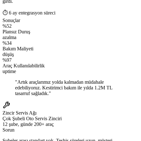
girdi.
⏱
6 ay entegrasyon süreci
Sonuçlar
%52
Plansız Duruş
azalma
%34
Bakım Maliyeti
düşüş
%97
Araç Kullanılabilirlik
uptime
"
Artık araçlarımız yolda kalmadan müdahale
edebiliyoruz. Kestirimci bakım ile yılda 1.2M TL
tasarruf sağladık.
"
Zincir Servis Ağı
Çok Şubeli Oto Servis Zinciri
12 şube, günde 200+ araç
Sorun
Şubeler arası standart yok. Teşhis süreleri uzun, müşteri